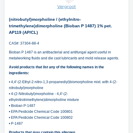
Vergroot
(nitrobutyl)morpholine / (ethylnitro-
trimethylene)dimorpholine (Bioban P 1487) 1% pet.
AP119 (AP/CL)
CAS#: 37304-88-4
Bioban P 1487 is an antibacterial and antifungal agent useful in
metalworking fluids and die cast lubricants and mold release agents.
Avoid products that list any of the following names in the
ingredients:
• 4,4'-(2-Ethyl-2-nitro-1,3-propanediyl)bismorpholine mixt. with 4-(2-
nitrobutyl)morpholine
• 4-(2-Nitrobutyl)morpholine - 4,4'-(2-
ethylnitrotrimethylene)dimorpholine mixture
• Bioban P-1487
• EPA Pesticide Chemical Code 100801
• EPA Pesticide Chemical Code 100802
• P-1487
Products that may contain this allergen