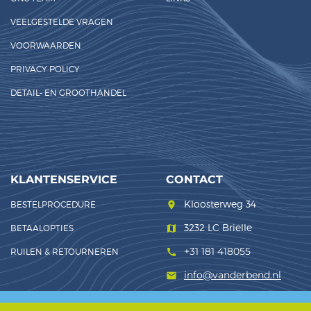
VEELGESTELDE VRAGEN
VOORWAARDEN
PRIVACY POLICY
DETAIL- EN GROOTHANDEL
KLANTENSERVICE
CONTACT
Kloosterweg 34
BESTELPROCEDURE
room
3232 LC Brielle
BETAALOPTIES
map
+31 181 418055
RUILEN & RETOURNEREN
call
info@vanderbend.nl
mail