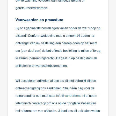
uw verwachting voldoen, dan kan deze geruild of
geretourneerd worden.
Voorwaarden en procedure
Bij ons geplaatste bestellingen vallen onder de wet 'Koop op
afstand'. Conform wetgeving mag u binnen 14 dagen na
ontvangst van uw bestelling een beroep doen op het recht
om (een deel van) de betreffende bestelling te ruilen of terug
te sturen (herroepingsrecht). Dit gaat in op de dag dat u de
artikelen in ontvangst hebt genomen.
Wij accepteren artikelen alleen als zij niet gebruikt zijn en
onbeschadigd bij ons aankomen. Stuur één dag voor de
retourzending een mail naar
info@vanderbend.nl
of neem
telefonisch contact op om ons op de hoogte te stellen van
het retourneren van artikelen. U kunt ons dit ook laten weten