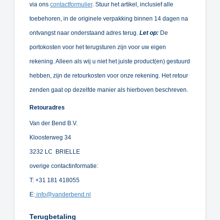
via ons
contactformulier
. Stuur het artikel, inclusief alle
toebehoren, in de originele verpakking binnen 14 dagen na
ontvangst naar onderstaand adres terug.
Let op:
De
portokosten voor het terugsturen zijn voor uw eigen
rekening. Alleen als wij u niet het juiste product(en) gestuurd
hebben, zijn de retourkosten voor onze rekening. Het retour
zenden gaat op dezelfde manier als hierboven beschreven.
Retouradres
Van der Bend B.V.
Kloosterweg 34
3232 LC BRIELLE
overige contactinformatie:
T: +31 181 418055
E:
info@vanderbend.nl
Terugbetaling